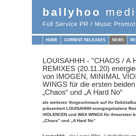
ballyhoo
medi
Full Service PR / Music Promot
HOME
CURRENT RELEASES
NEWS
RE
LOUISAHHH - "CHAOS / A
REMIXES (20.11.20) energi
von IMOGEN, MINIMAL VI
WINGS für die ersten beiden
„Chaos“ und „A Hard No“
als weiteren Vorgeschmack auf ihr Debütal
präsentiert LOUISAHHH energiegeladene R
VIOLENCEN und WAX WINGS für ihre
ersten 
„Chaos“ und „A Hard No“
Louisahhh
- aka Louisa Pillot - Labelkollegin 