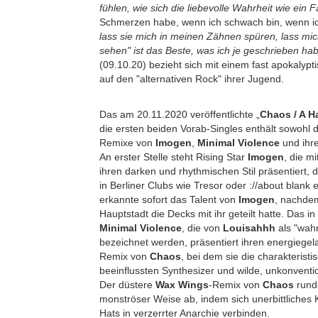
fühlen, wie sich die liebevolle Wahrheit wie ein Fa
Schmerzen habe, wenn ich schwach bin, wenn i
lass sie mich in meinen Zähnen spüren, lass mi
sehen" ist das Beste, was ich je geschrieben ha
(09.10.20) bezieht sich mit einem fast apokalypt
auf den "alternativen Rock" ihrer Jugend.
Das am 20.11.2020 veröffentlichte „
Chaos / A 
die ersten beiden Vorab-Singles enthält sowohl di
Remixe von
Imogen
,
Minimal Violence
und ihr
An erster Stelle steht Rising Star
Imogen
, die m
ihren darken und rhythmischen Stil präsentiert, d
in Berliner Clubs wie Tresor oder ://about blank 
erkannte sofort das Talent von
Imogen
, nachdem
Hauptstadt die Decks mit ihr geteilt hatte. Das
Minimal Violence
, die von
Louisahhh
als "wah
bezeichnet werden, präsentiert ihren energiege
Remix von
Chaos
, bei dem sie die charakterist
beeinflussten Synthesizer und wilde, unkonventi
Der düstere
Wax Wings
-Remix von
Chaos
rund
monströser Weise ab, indem sich unerbittliches K
Hats in verzerrter Anarchie verbinden.