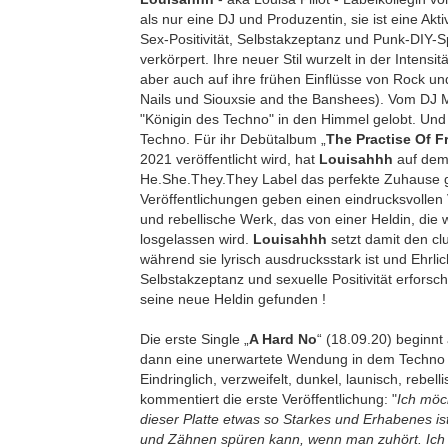
als nur eine DJ und Produzentin, sie ist eine Akti
Sex-Positivität, Selbstakzeptanz und Punk-DIY-Sp
verkörpert. Ihre neuer Stil wurzelt in der Intensi
aber auch auf ihre frühen Einflüsse von Rock u
Nails und Siouxsie and the Banshees). Vom DJ M
"Königin des Techno" in den Himmel gelobt. Un
Techno. Für ihr Debütalbum „
The Practise Of 
2021 veröffentlicht wird, hat
Louisahhh
auf dem
He.She.They.They Label das perfekte Zuhause g
Veröffentlichungen geben einen eindrucksvolle
und rebellische Werk, das von einer Heldin, die w
losgelassen wird.
Louisahhh
setzt damit den clu
während sie lyrisch ausdrucksstark ist und Ehrlich
Selbstakzeptanz und sexuelle Positivität erforsc
seine neue Heldin gefunden !
Die erste Single „
A Hard No
“ (18.09.20) beginn
dann eine unerwartete Wendung in dem Techno 
Eindringlich, verzweifelt, dunkel, launisch, rebell
kommentiert die erste Veröffentlichung: "
Ich möc
dieser Platte etwas so Starkes und Erhabenes i
und Zähnen spüren kann, wenn man zuhört. Ich 