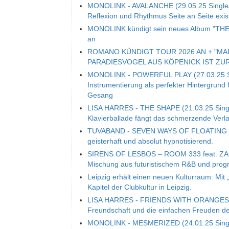
MONOLINK - AVALANCHE (29.05.25 Single/V
Reflexion und Rhythmus Seite an Seite exis
MONOLINK kündigt sein neues Album "THE 
an
ROMANO KÜNDIGT TOUR 2026 AN + "MA
PARADIESVOGEL AUS KÖPENICK IST ZU
MONOLINK - POWERFUL PLAY (27.03.25 Sing
Instrumentierung als perfekter Hintergrund 
Gesang
LISA HARRES - THE SHAPE (21.03.25 Single
Klavierballade fängt das schmerzende Ver
TUVABAND - SEVEN WAYS OF FLOATING (14.
geisterhaft und absolut hypnotisierend.
SIRENS OF LESBOS – ROOM 333 feat. ZACAR
Mischung aus futuristischem R&B und prog
Leipzig erhält einen neuen Kulturraum: Mit 
Kapitel der Clubkultur in Leipzig.
LISA HARRES - FRIENDS WITH ORANGES (14.
Freundschaft und die einfachen Freuden d
MONOLINK - MESMERIZED (24.01.25 Single/V