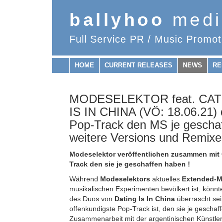
ballyhoo
medi
Full Service PR / Music Promot
HOME
CURRENT RELEASES
NEWS
RE
MODESELEKTOR feat. CAT
IS IN CHINA (VÖ: 18.06.21) 
Pop-Track den MS je gescha
weitere Versions und Remixe
Modeselektor veröffentlichen zusammen mit
Track den sie je geschaffen haben !
Während
Modeselektors
aktuelles
Extended-M
musikalischen Experimenten bevölkert ist, könnte
des Duos von
Dating Is In China
überrascht se
offenkundigste Pop-Track ist, den sie je geschaff
Zusammenarbeit mit der argentinischen Künstle