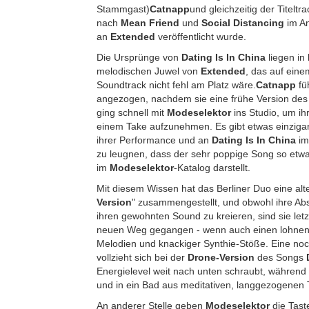
Stammgast)
Catnapp
und gleichzeitig der Titeltra
nach
Mean Friend
und
Social Distancing
im A
an
Extended
veröffentlicht wurde.
Die Ursprünge von
Dating Is In China
liegen in
melodischen Juwel von
Extended
, das auf ein
Soundtrack nicht fehl am Platz wäre.
Catnapp
fü
angezogen, nachdem sie eine frühe Version des 
ging schnell mit
Modeselektor
ins Studio, um ih
einem Take aufzunehmen. Es gibt etwas einzigar
ihrer Performance und an
Dating Is In China
im
zu leugnen, dass der sehr poppige Song so etwa
im
Modeselektor
-Katalog darstellt.
Mit diesem Wissen hat das Berliner Duo eine alte
Version
" zusammengestellt, und obwohl ihre Abs
ihren gewohnten Sound zu kreieren, sind sie let
neuen Weg gegangen - wenn auch einen lohnend
Melodien und knackiger Synthie-Stöße. Eine no
vollzieht sich bei der
Drone-Version
des Songs
Energielevel weit nach unten schraubt, während
und in ein Bad aus meditativen, langgezogenen 
An anderer Stelle geben
Modeselektor
die Tast