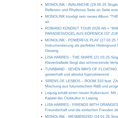
MONOLINK - AVALANCHE (29.05.25 Single/V
Reflexion und Rhythmus Seite an Seite exis
MONOLINK kündigt sein neues Album "THE 
an
ROMANO KÜNDIGT TOUR 2026 AN + "MA
PARADIESVOGEL AUS KÖPENICK IST ZU
MONOLINK - POWERFUL PLAY (27.03.25 Sing
Instrumentierung als perfekter Hintergrund 
Gesang
LISA HARRES - THE SHAPE (21.03.25 Single
Klavierballade fängt das schmerzende Ver
TUVABAND - SEVEN WAYS OF FLOATING (14.
geisterhaft und absolut hypnotisierend.
SIRENS OF LESBOS – ROOM 333 feat. ZACAR
Mischung aus futuristischem R&B und prog
Leipzig erhält einen neuen Kulturraum: Mit 
Kapitel der Clubkultur in Leipzig.
LISA HARRES - FRIENDS WITH ORANGES (14.
Freundschaft und die einfachen Freuden d
MONOLINK - MESMERIZED (24.01.25 Single/V