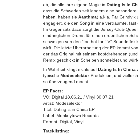
ab, die alle ihre eigene Magie in
Dating Is In C
dass die Schweden seit langem eine besondere
haben, haben sie
Aasthma
( a.k.a. Pär Grindvik
engagiert, die den Song in eine verträumte, fast
Im Gegensatz dazu sorgt die Jersey-Club-Quee
eindringlichen Drums für einen ordentlichen Sch
schweigen von den "too hot for TV"-Soundeffekten
wirft. Die letzte Überarbeitung der EP kommt vo
der das Original mit seinem kopfdrehenden (un
Remix geschickt in Scheiben schneidet und würfe
In Wahrheit klingt nichts auf
Dating Is In China
typische
Modeselektor
-Produktion, und vielleic
so überzeugend macht.
EP Facts:
VÖ: Digital 18.06.21 / Vinyl 30.07.21
Artist: Modeselektor
Titel: Dating is in China EP
Label: Monkeytown Records
Format: Digital, Vinyl
Tracklisting: