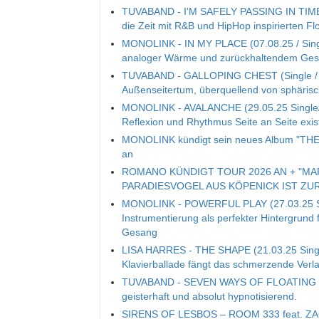
TUVABAND - I'M SAFELY PASSING IN TIME (S
die Zeit mit R&B und HipHop inspirierten Fl
MONOLINK - IN MY PLACE (07.08.25 / Single
analoger Wärme und zurückhaltendem Ge
TUVABAND - GALLOPING CHEST (Single / 06
Außenseitertum, überquellend von sphäri
MONOLINK - AVALANCHE (29.05.25 Single/V
Reflexion und Rhythmus Seite an Seite exis
MONOLINK kündigt sein neues Album "THE 
an
ROMANO KÜNDIGT TOUR 2026 AN + "MA
PARADIESVOGEL AUS KÖPENICK IST ZU
MONOLINK - POWERFUL PLAY (27.03.25 Sing
Instrumentierung als perfekter Hintergrund 
Gesang
LISA HARRES - THE SHAPE (21.03.25 Single
Klavierballade fängt das schmerzende Ver
TUVABAND - SEVEN WAYS OF FLOATING (14.
geisterhaft und absolut hypnotisierend.
SIRENS OF LESBOS – ROOM 333 feat. ZACAR