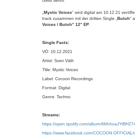
Geist sehnt.
„
Mystic Voices
“ wird digital am 10.12.21 veröffe
track zusammen mit der dritten Single „
Butoh
“ 
Voices / Butoh“ 12“ EP
.
Single Facts:
VÖ: 10.12.2021
Artist: Sven Väth
Title: Mystic Voices
Label: Cocoon Recordings
Format: Digital
Genre: Techno
Streams:
https://open.spotify.com/album/66fchoaJYtBH274
https://www.facebook.com/COCOON.OFFICIAL/