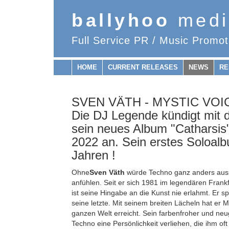
ballyhoo
medi
Full Service PR / Music Promot
HOME
CURRENT RELEASES
NEWS
RE
SVEN VÄTH - MYSTIC VOICE
Die DJ Legende kündigt mit d
sein neues Album "Catharsis
2022 an. Sein erstes Soloalb
Jahren !
Ohne
Sven Väth
würde Techno ganz anders auss
anfühlen. Seit er sich 1981 im legendären Frankf
ist seine Hingabe an die Kunst nie erlahmt. Er spi
seine letzte. Mit seinem breiten Lächeln hat er 
ganzen Welt erreicht. Sein farbenfroher und neu
Techno eine Persönlichkeit verliehen, die ihm oft