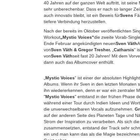
40 Jahren auf der ganzen Welt auftritt, ist sei
sehr unberechenbar. Dass er nach so langer Zeit
auch innovativ bleibt, ist ein Beweis für
Svens
Fä
tiefere Verbindung herzustellen.
Nach der bereits im Oktober veröffentlichten Sing
Workout
„Mystic Voices“
die zweite Vorab-Sing
Ende Februar angekündigten neuen
Sven Väth
A
von
Sven Väth & Gregor Tresher.
„
Catharsis
“ i
von
Sven Väth
seit fast 20 Jahren! Mit dem Vorv
dann auch das Albumcover enthüllt.
„
Mystic Voices
“ ist einer der absoluten Highl
Albums. Wenn ihr Sven in den letzten Monaten sp
ihn wiedererkennen, denn er war ein zentraler M
"
Mystic Voices
" entstand in der frühen Phase d
während einer Tour durch Indien Ideen und Wort
die unverwechselbaren Vocals aufzunehmen.
Gr
auf der anderen Seite des Planeten Tage und N
Strom der Inspiration zu verarbeiten. Als sich die
zusammensetzten, entstand der Track sehr schnell
ein und man kann das als die Magie bezeichnen, 