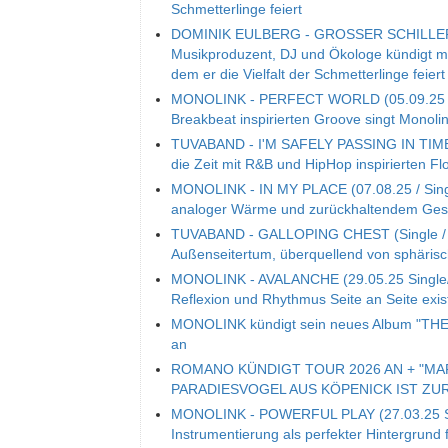
Schmetterlinge feiert
DOMINIK EULBERG - GROSSER SCHILLERFA
Musikproduzent, DJ und Ökologe kündigt mit
dem er die Vielfalt der Schmetterlinge feiert
MONOLINK - PERFECT WORLD (05.09.25 / S
Breakbeat inspirierten Groove singt Mono
TUVABAND - I'M SAFELY PASSING IN TIME (S
die Zeit mit R&B und HipHop inspirierten Fl
MONOLINK - IN MY PLACE (07.08.25 / Single
analoger Wärme und zurückhaltendem Ge
TUVABAND - GALLOPING CHEST (Single / 06
Außenseitertum, überquellend von sphäri
MONOLINK - AVALANCHE (29.05.25 Single/V
Reflexion und Rhythmus Seite an Seite exis
MONOLINK kündigt sein neues Album "THE 
an
ROMANO KÜNDIGT TOUR 2026 AN + "MA
PARADIESVOGEL AUS KÖPENICK IST ZU
MONOLINK - POWERFUL PLAY (27.03.25 Sing
Instrumentierung als perfekter Hintergrund 