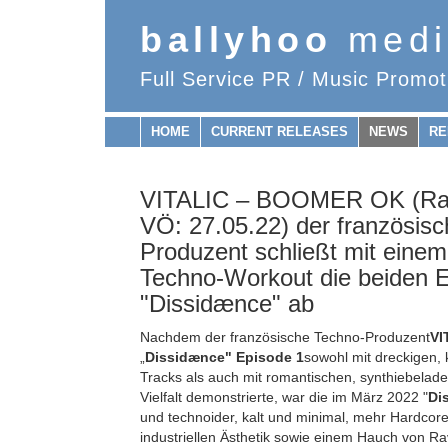
ballyhoo
medi
Full Service PR / Music Promot
HOME
CURRENT RELEASES
NEWS
RE
VITALIC – BOOMER OK (Radi
VÖ: 27.05.22) der französis
Produzent schließt mit einem
Techno-Workout die beiden 
"Dissidænce" ab
Nachdem der französische Techno-Produzent
VI
„
Dissidænce" Episode 1
sowohl mit dreckigen,
Tracks als auch mit romantischen, synthiebelad
Vielfalt demonstrierte, war die im März 2022 "
Di
und technoider, kalt und minimal, mehr Hardcor
industriellen Ästhetik sowie einem Hauch von R