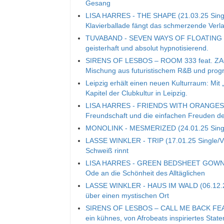
Gesang
LISA HARRES - THE SHAPE (21.03.25 Single
Klavierballade fängt das schmerzende Ver
TUVABAND - SEVEN WAYS OF FLOATING (14.
geisterhaft und absolut hypnotisierend.
SIRENS OF LESBOS – ROOM 333 feat. ZACAR
Mischung aus futuristischem R&B und prog
Leipzig erhält einen neuen Kulturraum: Mit 
Kapitel der Clubkultur in Leipzig.
LISA HARRES - FRIENDS WITH ORANGES (14.
Freundschaft und die einfachen Freuden d
MONOLINK - MESMERIZED (24.01.25 Single/V
LASSE WINKLER - TRIP (17.01.25 Single/Vid
Schweiß rinnt
LISA HARRES - GREEN BEDSHEET GOWN (13
Ode an die Schönheit des Alltäglichen
LASSE WINKLER - HAUS IM WALD (06.12.24)
über einen mystischen Ort
SIRENS OF LESBOS – CALL ME BACK FEA
ein kühnes, von Afrobeats inspiriertes Sta