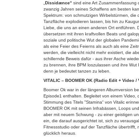
„
Dissidænce“
sind eine Art Zusammenfassung
zwanzig Jahren seines Schaffens am besten kan
Spektrum: von schmutzigen Wirbelstürmen, die 
Tanzfläche explodieren lassen, bis hin zu Kaug
Liebe, die uns an einen anderen Ort entführen.
übersetzen mit ihren kraftvollen Beats und gal
soziale und politische Wut der globalen Pandemi
als eine Feier des Feierns als auch als eine Zeit
werden, die vielleicht nicht mehr existiert, die a
schillernde Beweis dafür - aus ihrer Asche wiede
zu brennen, ihre BPM loszulassen und ihre Wut 
denn je bedeutet tanzen zu leben.
VITALIC – BOOMER OK (Radio Edit + Video / 
Boomer Ok war in der längeren Albumversion ber
Episode1 enthalten. Begleitet von einem Video, 
Stimmung des Titels "Stamina“ von Vitalic erinner
BOOMER OK mit seinen Infrabässen, Loops und 
aber mit neuem Schwung - zu einer geistigen un
ein, die darauf ausgerichtet ist, sich zu veraus
Fitnessstudio oder auf der Tanzfläche übertrifft
glücklich heraus.