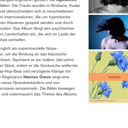
alten. Die Tracks wurden in Brisbane, Kuala
nd überschneiden sich in verschiedenen
i-Improvisationen, die um hypnotische
enen Klavieren gespielt werden und durch
urden. Das Album fängt den psychischen
en Landschaften ein, die sich im Laufe der
heit verhelfen.
nglich als experimentelle Noise-
r, um die Bindung an das klassische
zu lösen. Nachdem er ein halbes Jahrzehnt
as Stück, indem er die Geräusche entfernte
ip-Hop-Beat und verzögerte Klänge mit
s Regisseurs
Hannes Greve
zeigt eine
 eines Strandverkäufers und von
merszene versammeln. Die Bilder bewegen
us und untermauern das Thema des Albums
.