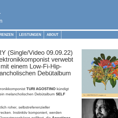
a
n
RENZEN
LEISTUNGEN
ABOUT
(Single/Video 09.09.22)
lektronikkomponist verwebt
mit einem Low-Fi-Hip-
lancholischen Debütalbum
ktronikkomponist
TURI AGOSTINO
kündigt
ein melancholischen Debütalbum
SELF
ich roher, selbstreferenzieller
recken. Instinktiv komponiert, werden
langatmosphären gefiltert, die
Agostinos