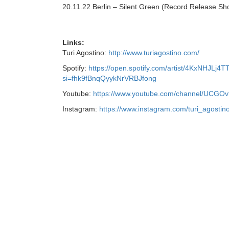
20.11.22 Berlin – Silent Green (Record Release Sh
Links:
Turi Agostino:
http://www.turiagostino.com/
Spotify:
https://open.spotify.com/artist/4KxNHJL
si=fhk9fBnqQyykNrVRBJfong
Youtube:
https://www.youtube.com/channel/UC
Instagram:
https://www.instagram.com/turi_agostino