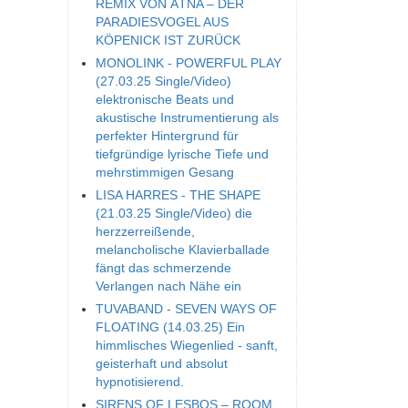
REMIX VON ÄTNA – DER
PARADIESVOGEL AUS
KÖPENICK IST ZURÜCK
MONOLINK - POWERFUL PLAY
(27.03.25 Single/Video)
elektronische Beats und
akustische Instrumentierung als
perfekter Hintergrund für
tiefgründige lyrische Tiefe und
mehrstimmigen Gesang
LISA HARRES - THE SHAPE
(21.03.25 Single/Video) die
herzzerreißende,
melancholische Klavierballade
fängt das schmerzende
Verlangen nach Nähe ein
TUVABAND - SEVEN WAYS OF
FLOATING (14.03.25) Ein
himmlisches Wiegenlied - sanft,
geisterhaft und absolut
hypnotisierend.
SIRENS OF LESBOS – ROOM