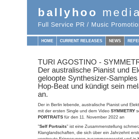
ballyhoo
medi
Full Service PR / Music Promotio
HOME
CURRENT RELEASES
NEWS
REFE
TURI AGOSTINO - SYMMETRY 
Der australische Pianist und E
geloopte Synthesizer-Samples 
Hop-Beat und kündigt sein me
an.
Der in Berlin lebende, australische Pianist und Ele
mit der ersten Single und dem Video
SYMMETRY
s
PORTRAITS
für den 11. November 2022 an
"
Self Portraits
" ist eine Zusammenstellung schmerzl
Klanglandschaften, die sich über ein Jahrzehnt erst
verstreute Erinnerungen zusammengesetzt und in K