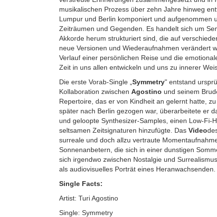
musikalischen Prozess über zehn Jahre hinweg entf
Lumpur und Berlin komponiert und aufgenommen u
Zeiträumen und Gegenden. Es handelt sich um Sem
Akkorde herum strukturiert sind, die auf verschied
neue Versionen und Wiederaufnahmen verändert w
Verlauf einer persönlichen Reise und die emotional
Zeit in uns allen entwickeln und uns zu innerer Weis
Die erste Vorab-Single „
Symmetry
" entstand ursprü
Kollaboration zwischen
Agostino
und seinem Brude
Repertoire, das er von Kindheit an gelernt hatte, 
später nach Berlin gezogen war, überarbeitete er d
und geloopte Synthesizer-Samples, einen Low-Fi-H
seltsamen Zeitsignaturen hinzufügte. Das
Video
de
surreale und doch allzu vertraute Momentaufnahme
Sonnenanbetern, die sich in einer dunstigen Som
sich irgendwo zwischen Nostalgie und Surrealism
als audiovisuelles Porträt eines Heranwachsenden
Single Facts:
Artist: Turi Agostino
Single: Symmetry