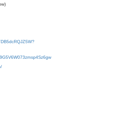
ow)
j4TTDB5dcRQJZ5W?
GOv9G5V6W073zmsp4Sz6gw
/