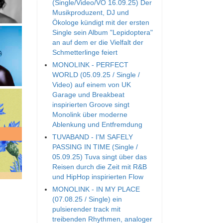
(Single/Video/VÖ 16.09.25) Der
Musikproduzent, DJ und
Ökologe kündigt mit der ersten
Single sein Album "Lepidoptera"
an auf dem er die Vielfalt der
Schmetterlinge feiert
MONOLINK - PERFECT
WORLD (05.09.25 / Single /
Video) auf einem von UK
Garage und Breakbeat
inspirierten Groove singt
Monolink über moderne
Ablenkung und Entfremdung
TUVABAND - I'M SAFELY
PASSING IN TIME (Single /
05.09.25) Tuva singt über das
Reisen durch die Zeit mit R&B
und HipHop inspirierten Flow
MONOLINK - IN MY PLACE
(07.08.25 / Single) ein
pulsierender track mit
treibenden Rhythmen, analoger