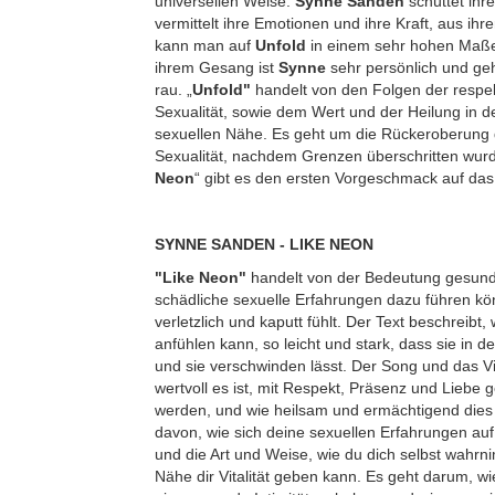
universellen Weise.
Synne Sanden
schüttet ihr
vermittelt ihre Emotionen und ihre Kraft, aus ihr
kann man auf
Unfold
in einem sehr hohen Maße
ihrem Gesang ist
Synne
sehr persönlich und ge
rau. „
Unfold"
handelt von den Folgen der respe
Sexualität, sowie dem Wert und der Heilung in d
sexuellen Nähe. Es geht um die Rückeroberung
Sexualität, nachdem Grenzen überschritten wurd
Neon
“ gibt es den ersten Vorgeschmack auf d
SYNNE SANDEN - LIKE NEON
"Like Neon"
handelt von der Bedeutung gesunde
schädliche sexuelle Erfahrungen dazu führen k
verletzlich und kaputt fühlt. Der Text beschreibt
anfühlen kann, so leicht und stark, dass sie in d
und sie verschwinden lässt. Der Song und das V
wertvoll es ist, mit Respekt, Präsenz und Liebe
werden, und wie heilsam und ermächtigend dies
davon, wie sich deine sexuellen Erfahrungen auf
und die Art und Weise, wie du dich selbst wahrn
Nähe dir Vitalität geben kann. Es geht darum, wie