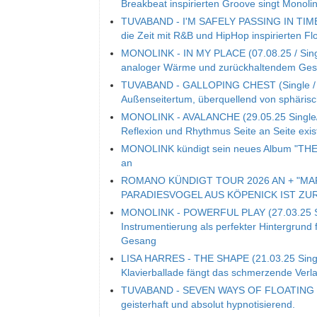
Breakbeat inspirierten Groove singt Mono
TUVABAND - I'M SAFELY PASSING IN TIME (S
die Zeit mit R&B und HipHop inspirierten Fl
MONOLINK - IN MY PLACE (07.08.25 / Single
analoger Wärme und zurückhaltendem Ge
TUVABAND - GALLOPING CHEST (Single / 06
Außenseitertum, überquellend von sphäri
MONOLINK - AVALANCHE (29.05.25 Single/V
Reflexion und Rhythmus Seite an Seite exis
MONOLINK kündigt sein neues Album "THE 
an
ROMANO KÜNDIGT TOUR 2026 AN + "MA
PARADIESVOGEL AUS KÖPENICK IST ZU
MONOLINK - POWERFUL PLAY (27.03.25 Sing
Instrumentierung als perfekter Hintergrund 
Gesang
LISA HARRES - THE SHAPE (21.03.25 Single
Klavierballade fängt das schmerzende Ver
TUVABAND - SEVEN WAYS OF FLOATING (14.
geisterhaft und absolut hypnotisierend.