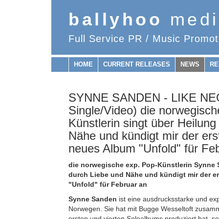
ballyhoo
medi
Full Service PR / Music Promot
HOME
CURRENT RELEASES
NEWS
RE
SYNNE SANDEN - LIKE NEO
Single/Video) die norwegisch
Künstlerin singt über Heilun
Nähe und kündigt mir der erst
neues Album "Unfold" für Fe
die norwegische exp. Pop-Künstlerin Synne 
durch Liebe und Nähe und kündigt mir der er
"Unfold" für Februar an
Synne Sanden
ist eine ausdrucksstarke und ex
Norwegen. Sie hat mit Bugge Wesseltoft zusamme
ersten und vierten Soloalbums produziert hat, s