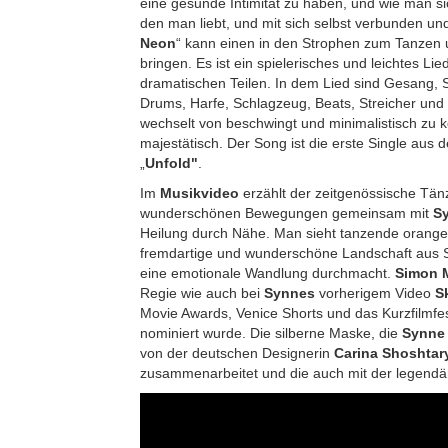
eine gesunde Intimität zu haben, und wie man s
den man liebt, und mit sich selbst verbunden un
Neon
“ kann einen in den Strophen zum Tanzen
bringen. Es ist ein spielerisches und leichtes Lie
dramatischen Teilen. In dem Lied sind Gesang, 
Drums, Harfe, Schlagzeug, Beats, Streicher und
wechselt von beschwingt und minimalistisch zu 
majestätisch. Der Song ist die erste Single a
„
Unfold"
.
Im
Musikvideo
erzählt der zeitgenössische Tä
wunderschönen Bewegungen gemeinsam mit
S
Heilung durch Nähe. Man sieht tanzende orange
fremdartige und wunderschöne Landschaft aus S
eine emotionale Wandlung durchmacht.
Simon M
Regie wie auch bei
Synnes
vorherigem Video
S
Movie Awards, Venice Shorts und das Kurzfilmfes
nominiert wurde. Die silberne Maske, die
Synne
von der deutschen Designerin
Carina Shoshtar
zusammenarbeitet und die auch mit der legend