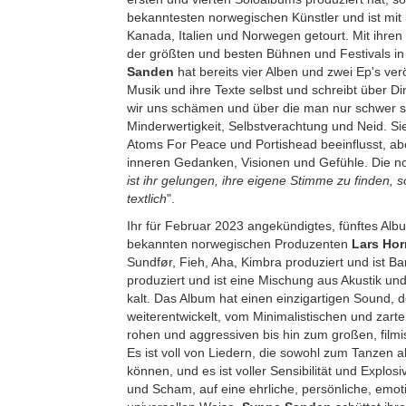
bekanntesten norwegischen Künstler und ist mit 
Kanada, Italien und Norwegen getourt. Mit ihren M
der größten und besten Bühnen und Festivals 
Sanden
hat bereits vier Alben und zwei Ep's verö
Musik und ihre Texte selbst und schreibt über Din
wir uns schämen und über die man nur schwer s
Minderwertigkeit, Selbstverachtung und Neid. Sie
Atoms For Peace und Portishead beeinflusst, aber
inneren Gedanken, Visionen und Gefühle. Die no
ist ihr gelungen, ihre eigene Stimme zu finden, 
textlich
".
Ihr für Februar 2023 angekündigtes, fünftes Alb
bekannten norwegischen Produzenten
Lars Hor
Sundfør, Fieh, Aha, Kimbra produziert und ist Ba
produziert und ist eine Mischung aus Akustik un
kalt. Das Album hat einen einzigartigen Sound, d
weiterentwickelt, vom Minimalistischen und zarten
rohen und aggressiven bis hin zum großen, filmi
Es ist voll von Liedern, die sowohl zum Tanzen
können, und es ist voller Sensibilität und Explosi
und Scham, auf eine ehrliche, persönliche, emoti