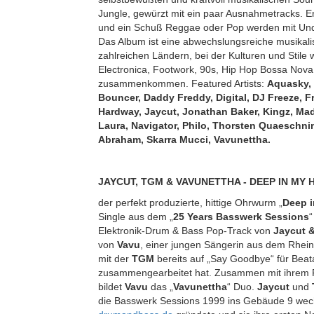
Jungle, gewürzt mit ein paar Ausnahmetracks. E
und ein Schuß Reggae oder Pop werden mit Und
Das Album ist eine abwechslungsreiche musikalisc
zahlreichen Ländern, bei der Kulturen und Stil
Electronica, Footwork, 90s, Hip Hop Bossa Nov
zusammenkommen. Featured Artists:
Aquasky,
Bouncer, Daddy Freddy, Digital, DJ Freeze, F
Hardway, Jaycut, Jonathan Baker, Kingz, Mad
Laura, Navigator, Philo, Thorsten Quaeschni
Abraham, Skarra Mucci, Vavunettha.
JAYCUT, TGM & VAVUNETTHA - DEEP IN MY H
der perfekt produzierte, hittige Ohrwurm „
Deep i
Single aus dem „
25 Years Basswerk Sessions
“
Elektronik-Drum & Bass Pop-Track von
Jaycut 
von
Vavu
, einer jungen Sängerin aus dem Rhein
mit der
TGM
bereits auf „Say Goodbye“ für Beata
zusammengearbeitet hat. Zusammen mit ihrem P
bildet
Vavu
das „
Vavunettha
“ Duo.
Jaycut
und
die Basswerk Sessions 1999 ins Gebäude 9 wec