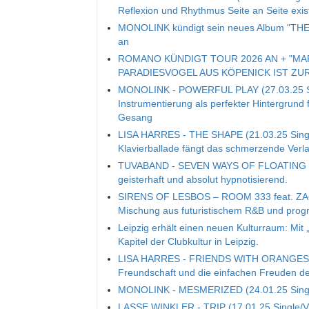
Reflexion und Rhythmus Seite an Seite exis
MONOLINK kündigt sein neues Album "THE 
an
ROMANO KÜNDIGT TOUR 2026 AN + "MA
PARADIESVOGEL AUS KÖPENICK IST ZU
MONOLINK - POWERFUL PLAY (27.03.25 Sing
Instrumentierung als perfekter Hintergrund 
Gesang
LISA HARRES - THE SHAPE (21.03.25 Single
Klavierballade fängt das schmerzende Ver
TUVABAND - SEVEN WAYS OF FLOATING (14.
geisterhaft und absolut hypnotisierend.
SIRENS OF LESBOS – ROOM 333 feat. ZACAR
Mischung aus futuristischem R&B und prog
Leipzig erhält einen neuen Kulturraum: Mit 
Kapitel der Clubkultur in Leipzig.
LISA HARRES - FRIENDS WITH ORANGES (14.
Freundschaft und die einfachen Freuden d
MONOLINK - MESMERIZED (24.01.25 Single/V
LASSE WINKLER - TRIP (17.01.25 Single/Vid