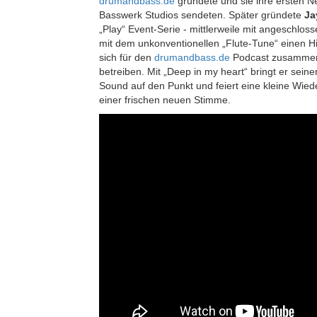
drumandbass.de
gründete und sie ihre ersten N
Basswerk Studios sendeten. Später gründete
Ja
„Play“ Event-Serie - mittlerweile mit angeschlos
mit dem unkonventionellen „Flute-Tune“ einen H
sich für den
drumandbass.de
Podcast zusammen
betreiben. Mit „Deep in my heart“ bringt er sein
Sound auf den Punkt und feiert eine kleine Wie
einer frischen neuen Stimme.