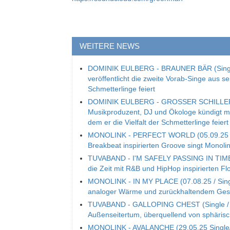
WEITERE NEWS
DOMINIK EULBERG - BRAUNER BÄR (Single
veröffentlicht die zweite Vorab-Singe aus s
Schmetterlinge feiert
DOMINIK EULBERG - GROSSER SCHILLERFA
Musikproduzent, DJ und Ökologe kündigt mit
dem er die Vielfalt der Schmetterlinge feiert
MONOLINK - PERFECT WORLD (05.09.25 / S
Breakbeat inspirierten Groove singt Mono
TUVABAND - I'M SAFELY PASSING IN TIME (S
die Zeit mit R&B und HipHop inspirierten Fl
MONOLINK - IN MY PLACE (07.08.25 / Single
analoger Wärme und zurückhaltendem Ge
TUVABAND - GALLOPING CHEST (Single / 06
Außenseitertum, überquellend von sphäri
MONOLINK - AVALANCHE (29.05.25 Single/V