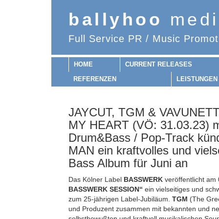
ballyhoo
medi
Full Service PR / Music Promot
HOME
CURRENT RELEASES
REFERENZEN
LEISTUNGEN
JAYCUT, TGM & VAVUNETT
MY HEART (VÖ: 31.03.23) mi
Drum&Bass / Pop-Track kü
MAN ein kraftvolles und viel
Bass Album für Juni an
Das Kölner Label
BASSWERK
veröffentlicht am
BASSWERK SESSION“
ein vielseitiges und s
zum 25-jährigen Label-Jubiläum.
TGM
(The Gree
und Produzent zusammen mit bekannten und ne
selbstbewußten und kraftvoll musikalischen So