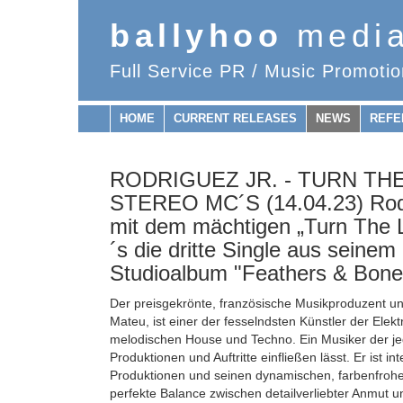
ballyhoo
medi
Full Service PR / Music Promotio
HOME
CURRENT RELEASES
NEWS
REFE
RODRIGUEZ JR. - TURN THE 
STEREO MC´S (14.04.23) Rodrig
mit dem mächtigen „Turn The L
´s die dritte Single aus sein
Studioalbum "Feathers & Bone
Der preisgekrönte, französische Musikproduzent u
Mateu, ist einer der fesselndsten Künstler der Elek
melodischen House und Techno. Ein Musiker der jed
Produktionen und Auftritte einfließen lässt. Er ist i
Produktionen und seinen dynamischen, farbenfrohe
perfekte Balance zwischen detailverliebter Anmut u