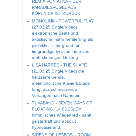
REMIX VON ÄTNA – DER
PARADIESVOGEL AUS
KÖPENICK IST ZURÜCK
MONOLINK - POWERFUL PLAY
(27.03.25 Single/Video)
elektronische Beats und
akustische Instrumentierung als
perfekter Hintergrund für
tiefgründige lyrische Tiefe und
mehrstimmigen Gesang
LISA HARRES - THE SHAPE
(21.03.25 Single/Video) die
herzzerreißende,
melancholische Klavierballade
fängt das schmerzende
Verlangen nach Nähe ein
TUVABAND - SEVEN WAYS OF
FLOATING (14.03.25) Ein
himmlisches Wiegenlied - sanft,
geisterhaft und absolut
hypnotisierend.
SIRENS OF LESBOS – ROOM