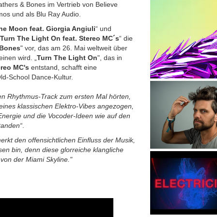
thers & Bones im Vertrieb von Believe
tmos und als Blu Ray Audio.
e Moon feat. Giorgia Angiuli
“ und
Turn The Light On feat. Stereo MC´s
“ die
 Bones
" vor, das am 26. Mai weltweit über
inen wird. „
Turn The Light On
", das in
ereo MC's
entstand, schafft eine
ld-School Dance-Kultur.
den Rhythmus-Track zum ersten Mal hörten,
 eines klassischen Elektro-Vibes angezogen,
s Energie und die Vocoder-Ideen wie auf den
tanden“
.
rkt den offensichtlichen Einfluss der Musik,
sen bin, denn diese glorreiche klangliche
 von der Miami Skyline."