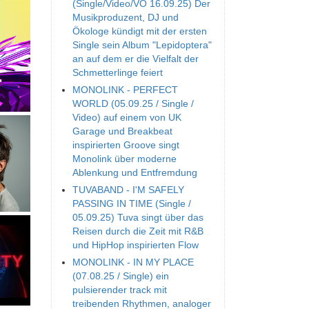
(Single/Video/VÖ 16.09.25) Der
Musikproduzent, DJ und
Ökologe kündigt mit der ersten
Single sein Album "Lepidoptera"
an auf dem er die Vielfalt der
Schmetterlinge feiert
MONOLINK - PERFECT
WORLD (05.09.25 / Single /
Video) auf einem von UK
Garage und Breakbeat
inspirierten Groove singt
Monolink über moderne
Ablenkung und Entfremdung
TUVABAND - I'M SAFELY
PASSING IN TIME (Single /
05.09.25) Tuva singt über das
Reisen durch die Zeit mit R&B
und HipHop inspirierten Flow
MONOLINK - IN MY PLACE
(07.08.25 / Single) ein
pulsierender track mit
treibenden Rhythmen, analoger