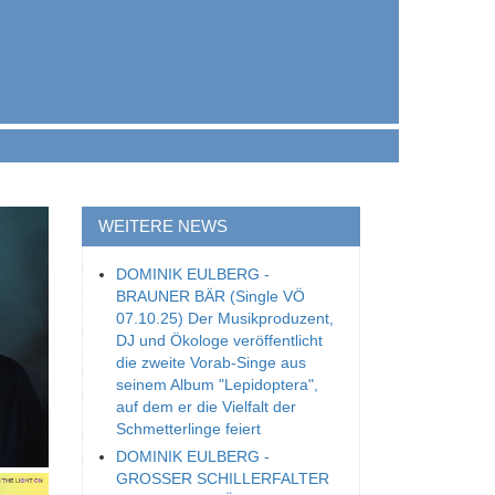
WEITERE NEWS
DOMINIK EULBERG -
BRAUNER BÄR (Single VÖ
07.10.25) Der Musikproduzent,
DJ und Ökologe veröffentlicht
die zweite Vorab-Singe aus
seinem Album "Lepidoptera",
auf dem er die Vielfalt der
Schmetterlinge feiert
DOMINIK EULBERG -
GROSSER SCHILLERFALTER