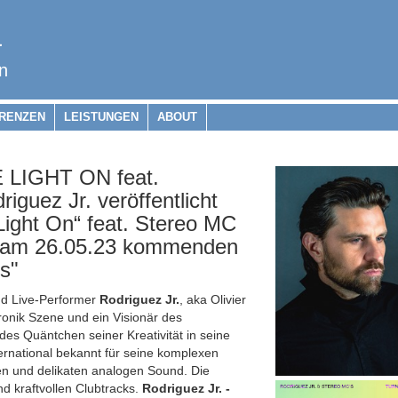
a
n
RENZEN
LEISTUNGEN
ABOUT
LIGHT ON feat.
uez Jr. veröffentlicht
ight On“ feat. Stereo MC
em am 26.05.23 kommenden
s"
nd Live-Performer
Rodriguez Jr.
, aka Olivier
tronik Szene und ein Visionär des
es Quäntchen seiner Kreativität in seine
nternational bekannt für seine komplexen
n und delikaten analogen Sound. Die
nd kraftvollen Clubtracks.
Rodriguez Jr. -