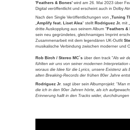
'Feathers & Bones'
wird am 26. Mai 2023 über Fea
Digital veröffentlicht und erscheint auch in Dolby A
Nach den Single Veröffentlichungen von „
Tuning Th
„
Amplify feat. Liset Alea
“ stellt
Rodriguez Jr.
mit „
dritte Auskopplung aus seinem Album "
Feathers &
sein neu gegründetes, gleichnamiges Imprint ersche
Zusammenarbeit mit dem legendären UK-Outfit
St
musikalische Verbindung zwischen moderner und O
Rob Birch / Stereo MC´s
über den track "
Als wir 
fühlten wir uns von seiner modernen Interpretation
woraus die Idee für die Lyrics, unsere Existenz al
alten Breaking-Records der frühen 80er Jahre ents
Rodriguez Jr
. sagt über sein Albumprojekt: "
Man me
die ich in den 90er Jahren hörte, als ich aufgewach
Erinnerung hallt in den Tracks wider, durchdrungen