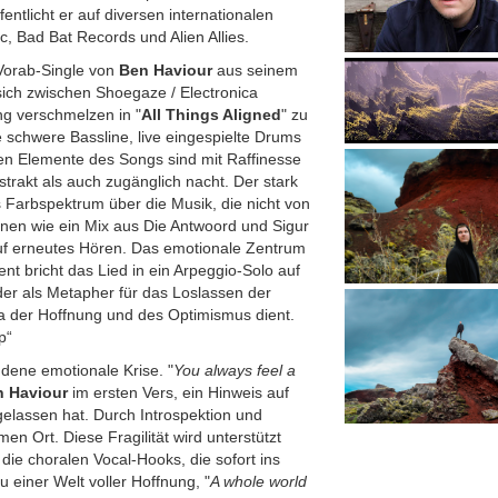
entlicht er auf diversen internationalen
c, Bad Bat Records und Alien Allies.
 Vorab-Single von
Ben Haviour
aus seinem
sich zwischen Shoegaze / Electronica
ng verschmelzen in "
All Things Aligned
" zu
schwere Bassline, live eingespielte Drums
en Elemente des Songs sind mit Raffinesse
trakt als auch zugänglich nacht. Der stark
s Farbspektrum über die Musik, die nicht von
inen wie ein Mix aus Die Antwoord und Sigur
auf erneutes Hören. Das emotionale Zentrum
nt bricht das Lied in ein Arpeggio-Solo auf
r als Metapher für das Loslassen der
a der Hoffnung und des Optimismus dient.
p“
ndene emotionale Krise. "
You always feel a
n Haviour
im ersten Vers, ein Hinweis auf
gelassen hat. Durch Introspektion und
en Ort. Diese Fragilität wird unterstützt
die choralen Vocal-Hooks, die sofort ins
 einer Welt voller Hoffnung, "
A whole world