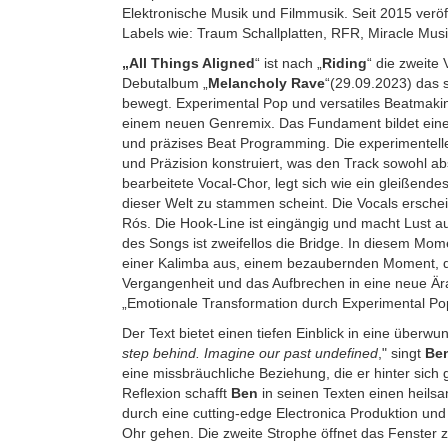
Elektronische Musik und Filmmusik. Seit 2015 veröff
Labels wie: Traum Schallplatten, RFR, Miracle Musi
„All Things Aligned
“ ist nach „
Riding
“ die zweite
Debutalbum „
Melancholy Rave
“(29.09.2023) das 
bewegt. Experimental Pop und versatiles Beatmaki
einem neuen Genremix. Das Fundament bildet eine 
und präzises Beat Programming. Die experimentell
und Präzision konstruiert, was den Track sowohl abs
bearbeitete Vocal-Chor, legt sich wie ein gleißende
dieser Welt zu stammen scheint. Die Vocals ersche
Rós. Die Hook-Line ist eingängig und macht Lust 
des Songs ist zweifellos die Bridge. In diesem Mome
einer Kalimba aus, einem bezaubernden Moment, de
Vergangenheit und das Aufbrechen in eine neue Är
„Emotionale Transformation durch Experimental Po
Der Text bietet einen tiefen Einblick in eine überwu
step behind. Imagine our past undefined
," singt
Be
eine missbräuchliche Beziehung, die er hinter sich 
Reflexion schafft
Ben
in seinen Texten einen heilsam
durch eine cutting-edge Electronica Produktion und 
Ohr gehen. Die zweite Strophe öffnet das Fenster zu