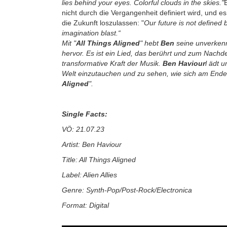
lies behind your eyes. Colorful clouds in the skies."
nicht durch die Vergangenheit definiert wird, und es 
die Zukunft loszulassen: "
Our future is not defined 
imagination blast.“
Mit "
All Things Aligned
" hebt
Ben
seine unverken
hervor. Es ist ein Lied, das berührt und zum Nachd
transformative Kraft der Musik.
Ben Haviour
l ädt u
Welt einzutauchen und zu sehen, wie sich am Ende, 
Aligned
".
Single Facts:
VÖ: 21.07.23
Artist: Ben Haviour
Title: All Things Aligned
Label: Alien Allies
Genre: Synth-Pop/Post-Rock/Electronica
Format: Digital