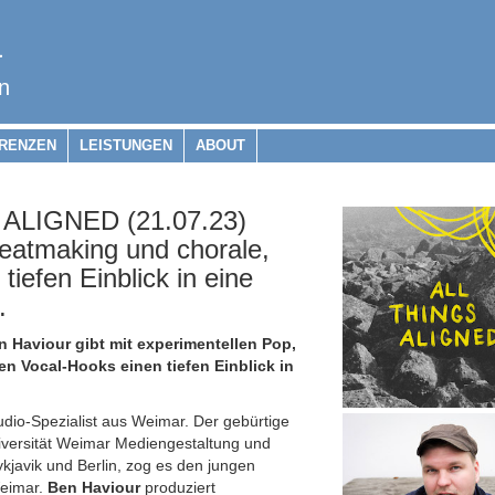
a
n
RENZEN
LEISTUNGEN
ABOUT
ALIGNED (21.07.23)
Beatmaking und chorale,
iefen Einblick in eine
.
 Haviour gibt mit experimentellen Pop,
n Vocal-Hooks einen tiefen Einblick in
dio-Spezialist aus Weimar. Der gebürtige
iversität Weimar Mediengestaltung und
javik und Berlin, zog es den jungen
Weimar.
Ben Haviour
produziert