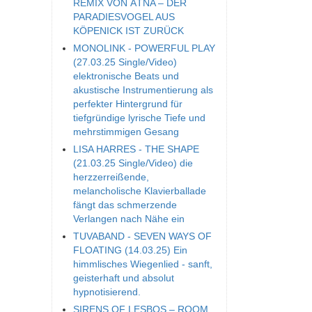
REMIX VON ÄTNA – DER
PARADIESVOGEL AUS
KÖPENICK IST ZURÜCK
MONOLINK - POWERFUL PLAY
(27.03.25 Single/Video)
elektronische Beats und
akustische Instrumentierung als
perfekter Hintergrund für
tiefgründige lyrische Tiefe und
mehrstimmigen Gesang
LISA HARRES - THE SHAPE
(21.03.25 Single/Video) die
herzzerreißende,
melancholische Klavierballade
fängt das schmerzende
Verlangen nach Nähe ein
TUVABAND - SEVEN WAYS OF
FLOATING (14.03.25) Ein
himmlisches Wiegenlied - sanft,
geisterhaft und absolut
hypnotisierend.
SIRENS OF LESBOS – ROOM