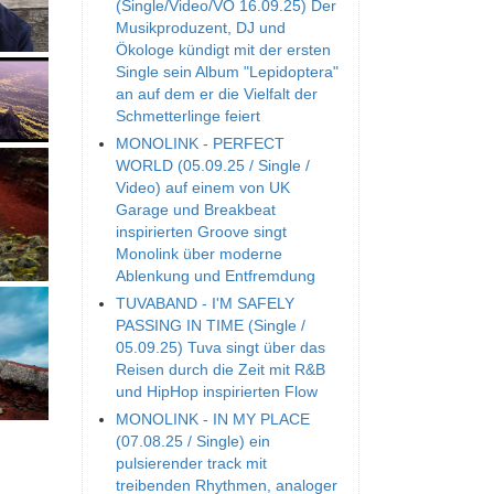
(Single/Video/VÖ 16.09.25) Der
Musikproduzent, DJ und
Ökologe kündigt mit der ersten
Single sein Album "Lepidoptera"
an auf dem er die Vielfalt der
Schmetterlinge feiert
MONOLINK - PERFECT
WORLD (05.09.25 / Single /
Video) auf einem von UK
Garage und Breakbeat
inspirierten Groove singt
Monolink über moderne
Ablenkung und Entfremdung
TUVABAND - I'M SAFELY
PASSING IN TIME (Single /
05.09.25) Tuva singt über das
Reisen durch die Zeit mit R&B
und HipHop inspirierten Flow
MONOLINK - IN MY PLACE
(07.08.25 / Single) ein
pulsierender track mit
treibenden Rhythmen, analoger