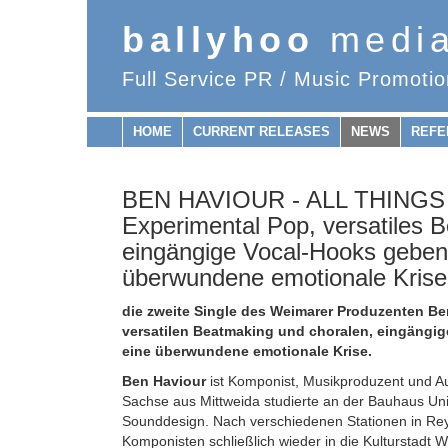
ballyhoo
medi
Full Service PR / Music Promotio
HOME
CURRENT RELEASES
NEWS
REFE
BEN HAVIOUR - ALL THINGS 
Experimental Pop, versatiles 
eingängige Vocal-Hooks geben t
überwundene emotionale Krise
die zweite Single des Weimarer Produzenten Ben
versatilen Beatmaking und choralen, eingängige
eine überwundene emotionale Krise.
Ben Haviour
ist Komponist, Musikproduzent und Au
Sachse aus Mittweida studierte an der Bauhaus Un
Sounddesign. Nach verschiedenen Stationen in Reyk
Komponisten schließlich wieder in die Kulturstadt 