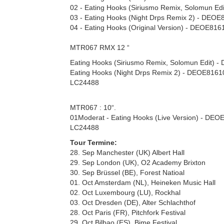
02 - Eating Hooks (Siriusmo Remix, Solomun E
03 - Eating Hooks (Night Drps Remix 2) - DEO
04 - Eating Hooks (Original Version) - DEOE81
MTR067 RMX 12 “
Eating Hooks (Siriusmo Remix, Solomun Edit) 
Eating Hooks (Night Drps Remix 2) - DEOE816
LC24488
MTR067 : 10“.
01Moderat - Eating Hooks (Live Version) - DE
LC24488
Tour Termine:
28. Sep Manchester (UK) Albert Hall
29. Sep London (UK), O2 Academy Brixton
30. Sep Brüssel (BE), Forest Natioal
01. Oct Amsterdam (NL), Heineken Music Hall
02. Oct Luxembourg (LU), Rockhal
03. Oct Dresden (DE), Alter Schlachthof
28. Oct Paris (FR), Pitchfork Festival
29. Oct Bilbao (ES), Bime Festival