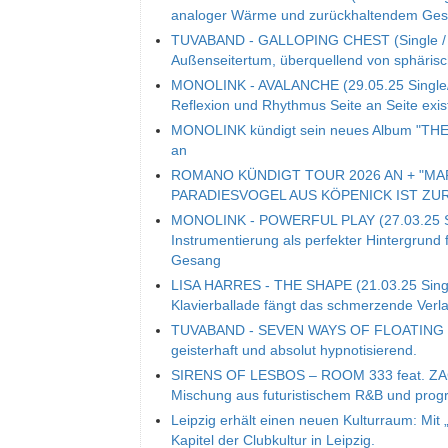
analoger Wärme und zurückhaltendem Ge
TUVABAND - GALLOPING CHEST (Single / 06
Außenseitertum, überquellend von sphäri
MONOLINK - AVALANCHE (29.05.25 Single/V
Reflexion und Rhythmus Seite an Seite exis
MONOLINK kündigt sein neues Album "THE 
an
ROMANO KÜNDIGT TOUR 2026 AN + "MA
PARADIESVOGEL AUS KÖPENICK IST ZU
MONOLINK - POWERFUL PLAY (27.03.25 Sing
Instrumentierung als perfekter Hintergrund 
Gesang
LISA HARRES - THE SHAPE (21.03.25 Single
Klavierballade fängt das schmerzende Ver
TUVABAND - SEVEN WAYS OF FLOATING (14.
geisterhaft und absolut hypnotisierend.
SIRENS OF LESBOS – ROOM 333 feat. ZACAR
Mischung aus futuristischem R&B und prog
Leipzig erhält einen neuen Kulturraum: Mit 
Kapitel der Clubkultur in Leipzig.