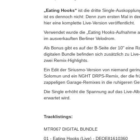
„Eating Hooks“
ist die dritte Single-Auskopplu
ist es dennoch nicht: Denn zum ersten Mal in d
hier eine komplette Live-Version veröffentlicht.
Verwendet wurde die „Eating Hooks-Aufnahme aus
im ausverkauften Berliner Velodrom.
Als Bonus gibt es auf der B-Seite der 10" eine 
digitalen Bundle befinden sich zusätzlich zu Liv
zwei Remix-Highlights.
Ein Edit der Siriusmo-Version von niemand geri
Solomun und ein NGHT DRPS-Remix, der die frü
zappeligen Garage-Remixes in die ruhigeren Gef
Die Single erhöht die Spannung auf das Live-
erwartet wird.
Tracklistings:
MTR067 DIGITAL BUNDLE
01 - Eating Hooks (Live) - DEOE81610360