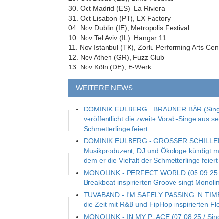
30. Oct Madrid (ES), La Riviera
31. Oct Lisabon (PT), LX Factory
04. Nov Dublin (IE), Metropolis Festival
10. Nov Tel Aviv (IL), Hangar 11
11. Nov Istanbul (TK), Zorlu Performing Arts Cen
12. Nov Athen (GR), Fuzz Club
13. Nov Köln (DE), E-Werk
WEITERE NEWS
DOMINIK EULBERG - BRAUNER BÄR (Single
veröffentlicht die zweite Vorab-Singe aus s
Schmetterlinge feiert
DOMINIK EULBERG - GROSSER SCHILLERFA
Musikproduzent, DJ und Ökologe kündigt mit
dem er die Vielfalt der Schmetterlinge feiert
MONOLINK - PERFECT WORLD (05.09.25 / S
Breakbeat inspirierten Groove singt Mono
TUVABAND - I'M SAFELY PASSING IN TIME (S
die Zeit mit R&B und HipHop inspirierten Fl
MONOLINK - IN MY PLACE (07.08.25 / Single