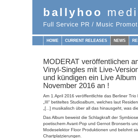
ballyhoo
medi
Full Service PR / Music Promot
HOME
CURRENT RELEASES
NEWS
RE
MODERAT veröffentlichen am
Vinyl-Singles mit Live-Versi
und kündigen ein Live Album
November 2016 an !
Am 1.April 2016 veröffentlichte das Berliner Trio
„III“ betiteltes Studioalbum, welches laut Reside
„[...] musikalisch über all das hinausgeht, was di
Das Album beweist die Schlagkraft der Symbios
poetischem Avant-Pop und Gernot Bronserts und
Modeselektor Floor Produktionen und belohnt sie
Chartplatzierungen.