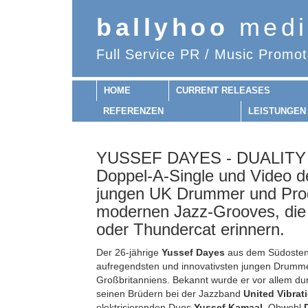
ballyhoo
medi
Full Service PR / Music Promot
HOME
CURRENT RELEASES
REFERENZEN
LEISTUNGEN
YUSSEF DAYES - DUALITY (
Doppel-A-Single und Video d
jungen UK Drummer und Pro
modernen Jazz-Grooves, die 
oder Thundercat erinnern.
Der 26-jährige
Yussef Dayes
aus dem Südosten 
aufregendsten und innovativsten jungen Drumm
Großbritanniens. Bekannt wurde er vor allem d
seinen Brüdern bei der Jazzband
United Vibrat
elektrisierenden Duos
Yussef Kamaal
. Obwohl