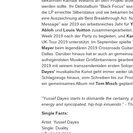
Bekannten Kamaal Williams an dem Projekt arbe
werden sollte. Ihr Debütalbum "Black Focus" wurd
die LP erreichte Silberstatus und sie bekamen 
eine Auszeichnung als Best Breakthrough Act. N
Message" war 2019 ein arbeitsreiches Jahr für
Y
Abloh
und
Louis Vuitton
zusammengearbeitet, 
Week 2019 nach der Party zu begleiten, und
Ka
UK-Tour 2019 unterstützt. Im September spielte
Mayer
beim legendären 2019 Crossroads Guitar F
Dallas. Darüber hinaus hat er auch an gemeinsa
aufregendsten Musiker Großbritanniens gearbei
2019 mit seinem transzendentalen ersten Solopro
Dayes'
musikalische Kunst geht immer weiter ü
Schlagzeugs hinaus, vom Schreiben bis zur Prod
ein gemeinsames Album mit
Tom Misch
geplant
“Y
ussef Dayes starts to dismantle the certainty,
energy and syncopated, hip-hop innuendo.
” - T
Single Facts:
Artist: Yussef Dayes
Single: Duality