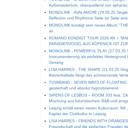
Außenseitertum, überquellend von sphäri
MONOLINK - AVALANCHE (29.05.25 Single/V
Reflexion und Rhythmus Seite an Seite exis
MONOLINK kündigt sein neues Album "THE 
an
ROMANO KÜNDIGT TOUR 2026 AN + "MA
PARADIESVOGEL AUS KÖPENICK IST ZU
MONOLINK - POWERFUL PLAY (27.03.25 Sing
Instrumentierung als perfekter Hintergrund 
Gesang
LISA HARRES - THE SHAPE (21.03.25 Single
Klavierballade fängt das schmerzende Ver
TUVABAND - SEVEN WAYS OF FLOATING (14.
geisterhaft und absolut hypnotisierend.
SIRENS OF LESBOS – ROOM 333 feat. ZACAR
Mischung aus futuristischem R&B und prog
Leipzig erhält einen neuen Kulturraum: Mit 
Kapitel der Clubkultur in Leipzig.
LISA HARRES - FRIENDS WITH ORANGES (14.
Freundschaft und die einfachen Freuden d