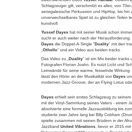
Schlagzeuger gilt, verschmilzt es alles, von 70e
senegalesische Perkussion und HipHop, bis hin 
unverwechselbares Spiel ist zu gleichen Teilen le
kunstvoll.
Yussef Dayes
hat mit seiner Musik schon imme
sucht er auch weiter nach der Herausforderung
Dayes
die Doppel-A-Single "
Duality
“ mit den tra
„
Othello
“ und ein Video aus beiden tracks.
Das Video zu „
Duality
“ ist ein Mix beider track
Fotografen Florian Joahn. Es nutzt Licht und Sc
Leinwände für seine warme, fesselnde Wirkung. 
lässt den Hörer an der Musikalität von
Dayes
und
modernen Jazz-Groove, der an Flying Lotus oder
Dayes
erhielt sein erstes Schlagzeug zu seinem
mit der Vinyl-Sammlung seines Vaters - einem Ja
absolvierte eine formelle Jazzausbildung bis zu
studierte zwei Jahre lang bei Billy Cobham (Dru
spielte zusammen mit seinen Brüdern in der Afr
Jazzband
United Vibrations
, bevor er 2015 mit