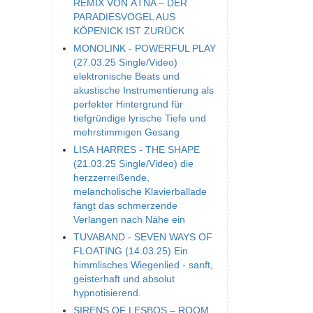
REMIX VON ÄTNA – DER
PARADIESVOGEL AUS
KÖPENICK IST ZURÜCK
MONOLINK - POWERFUL PLAY
(27.03.25 Single/Video)
elektronische Beats und
akustische Instrumentierung als
perfekter Hintergrund für
tiefgründige lyrische Tiefe und
mehrstimmigen Gesang
LISA HARRES - THE SHAPE
(21.03.25 Single/Video) die
herzzerreißende,
melancholische Klavierballade
fängt das schmerzende
Verlangen nach Nähe ein
TUVABAND - SEVEN WAYS OF
FLOATING (14.03.25) Ein
himmlisches Wiegenlied - sanft,
geisterhaft und absolut
hypnotisierend.
SIRENS OF LESBOS – ROOM