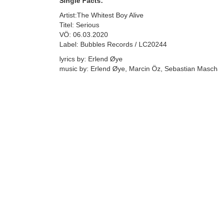
Single Facts:
Artist:The Whitest Boy Alive
Titel: Serious
VÖ: 06.03.2020
Label: Bubbles Records / LC20244
lyrics by: Erlend Øye
music by: Erlend Øye, Marcin Öz, Sebastian Masch