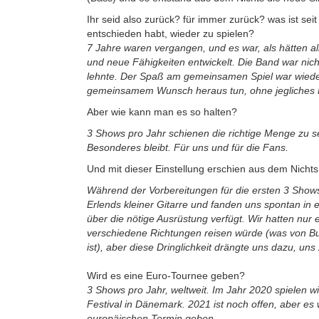
Ihr seid also zurück? für immer zurück? was ist sei
entschieden habt, wieder zu spielen?
7 Jahre waren vergangen, und es war, als hätten a
und neue Fähigkeiten entwickelt. Die Band war nich
lehnte. Der Spaß am gemeinsamen Spiel war wiede
gemeinsamem Wunsch heraus tun, ohne jegliches Pf
Aber wie kann man es so halten?
3 Shows pro Jahr schienen die richtige Menge zu 
Besonderes bleibt. Für uns und für die Fans.
Und mit dieser Einstellung erschien aus dem Nicht
Während der Vorbereitungen für die ersten 3 Shows
Erlends kleiner Gitarre und fanden uns spontan in 
über die nötige Ausrüstung verfügt. Wir hatten nur 
verschiedene Richtungen reisen würde (was von Bu
ist), aber diese Dringlichkeit drängte uns dazu, uns
Wird es eine Euro-Tournee geben?
3 Shows pro Jahr, weltweit. Im Jahr 2020 spielen w
Festival in Dänemark. 2021 ist noch offen, aber es
europäischen Termin geben.