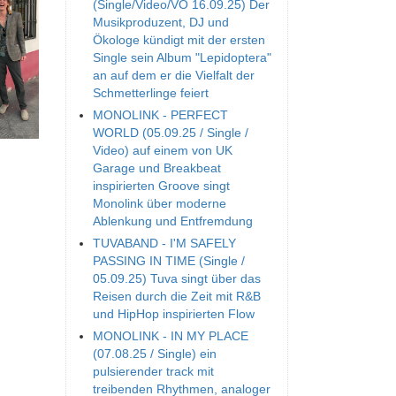
(Single/Video/VÖ 16.09.25) Der
Musikproduzent, DJ und
Ökologe kündigt mit der ersten
Single sein Album "Lepidoptera"
an auf dem er die Vielfalt der
Schmetterlinge feiert
MONOLINK - PERFECT
WORLD (05.09.25 / Single /
Video) auf einem von UK
Garage und Breakbeat
inspirierten Groove singt
Monolink über moderne
Ablenkung und Entfremdung
TUVABAND - I'M SAFELY
PASSING IN TIME (Single /
05.09.25) Tuva singt über das
Reisen durch die Zeit mit R&B
und HipHop inspirierten Flow
MONOLINK - IN MY PLACE
(07.08.25 / Single) ein
pulsierender track mit
treibenden Rhythmen, analoger