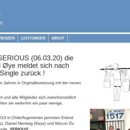
a
n
RENZEN
LEISTUNGEN
ABOUT
ERIOUS (06.03.20) die
 Øye meldet sich nach
Single zurück !
n Jahren in Orginalbesetzung mit der neuen
und alle Mitglieder sich zwischenzeitlich
ten sie weiterhin ein paar wenige,
19 in Chile/Argentinien jammten Erlend
), Daniel Nentwig (Keys) und Marcin Öz
ngle „
SERIOUS
"