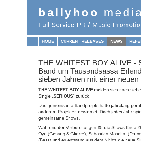
ballyhoo
medi
Full Service PR / Music Promotio
HOME
CURRENT RELEASES
NEWS
REFE
THE WHITEST BOY ALIVE - S
Band um Tausendsassa Erlend
sieben Jahren mit einer neuen 
THE WHITEST BOY ALIVE
melden sich nach siebe
Single „
SERIOUS
“ zurück !
Das gemeinsame Bandprojekt hatte jahrelang geruht 
anderern Projekten gewidmet. Doch jedes Jahr spiel
gemeinsame Shows.
Während der Vorbereitungen für die Shows Ende 20
Oye (Gesang & Gitarre), Sebastian Maschat (Drums
(Bass) und es entstand aus dem Nichts die neue Si